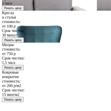
2 часа
Узнать цену
Кресла
и стулья
стоимость:
от 100 р
Срок чистки:
30 минут
Узнать цену
Матрас
стоимость:
от 750 р
Срок чистки:
1,5 часа
Узнать цену
Ковровые
покрытия
стоимость:
от 200 р/м2
Срок чистки:
15 мин/м2
Узнать цену